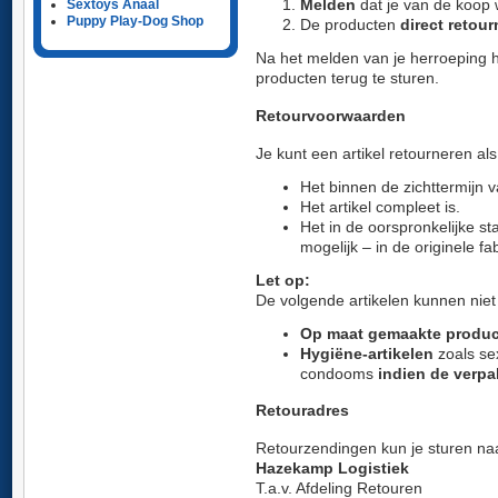
Melden
dat je van de koop wi
Sextoys Anaal
Puppy Play-Dog Shop
De producten
direct retou
Na het melden van je herroeping 
producten terug te sturen.
Retourvoorwaarden
Je kunt een artikel retourneren als
Het binnen de zichttermijn v
Het artikel compleet is.
Het in de oorspronkelijke sta
mogelijk – in de originele fa
Let op:
De volgende artikelen kunnen nie
Op maat gemaakte produc
Hygiëne-artikelen
zoals sex
condooms
indien de verp
Retouradres
Retourzendingen kun je sturen na
Hazekamp Logistiek
T.a.v. Afdeling Retouren