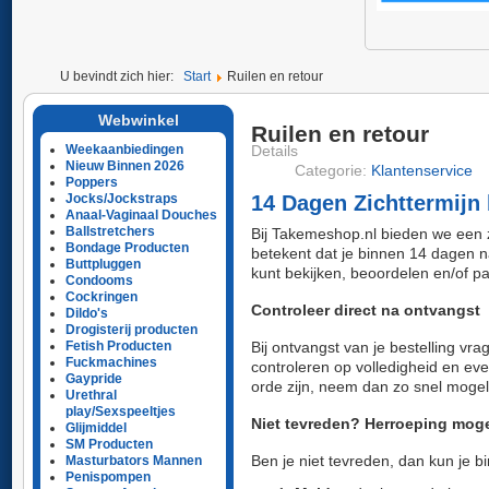
U bevindt zich hier:
Start
Ruilen en retour
Webwinkel
Ruilen en retour
Details
Weekaanbiedingen
Nieuw Binnen 2026
Categorie:
Klantenservice
Poppers
14 Dagen Zichttermijn
Jocks/Jockstraps
Anaal-Vaginaal Douches
Ballstretchers
Bij Takemeshop.nl bieden we een 
Bondage Producten
betekent dat je binnen 14 dagen na
Buttpluggen
kunt bekijken, beoordelen en/of pa
Condooms
Cockringen
Controleer direct na ontvangst
Dildo's
Drogisterij producten
Bij ontvangst van je bestelling vra
Fetish Producten
Fuckmachines
controleren op volledigheid en eve
Gaypride
orde zijn, neem dan zo snel mogel
Urethral
play/Sexspeeltjes
Niet tevreden? Herroeping moge
Glijmiddel
SM Producten
Ben je niet tevreden, dan kun je bi
Masturbators Mannen
Penispompen